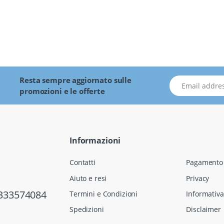
Resta sempre aggiornato sulle
indirizzo Email
promozioni e le offerte
Informazioni
Contatti
Pagamento 
Aiuto e resi
Privacy
333574084
Termini e Condizioni
Informativa
Spedizioni
Disclaimer