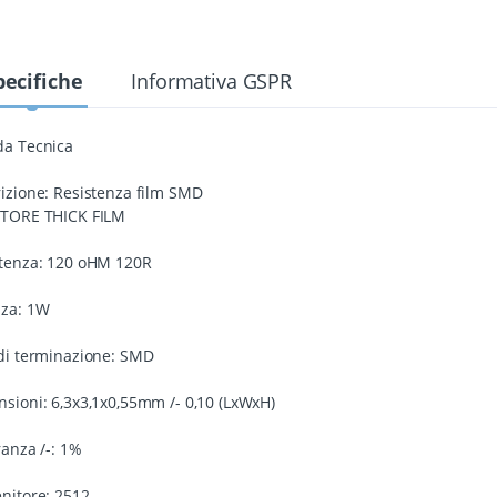
pecifiche
Informativa GSPR
da Tecnica
izione: Resistenza film SMD
STORE THICK FILM
tenza: 120 oHM 120R
nza: 1W
di terminazione: SMD
sioni: 6,3x3,1x0,55mm /- 0,10 (LxWxH)
ranza /-: 1%
nitore: 2512