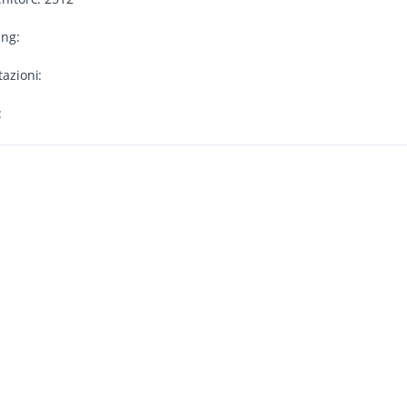
ing:
azioni:
: