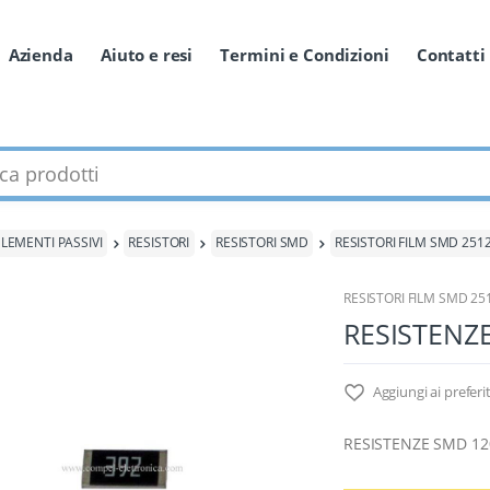
Azienda
Aiuto e resi
Termini e Condizioni
Contatti
odotti
ELEMENTI PASSIVI
RESISTORI
RESISTORI SMD
RESISTORI FILM SMD 251
RESISTORI FILM SMD 25
RESISTENZ
Aggiungi ai preferit
RESISTENZE SMD 1