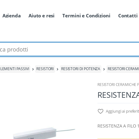
Azienda
Aiuto e resi
Termini e Condizioni
Contatti
odotti
ELEMENTI PASSIVI
RESISTORI
RESISTORI DI POTENZA
RESISTORI CERAM
RESISTORI CERAMICHE 
RESISTENZA
Aggiungi ai preferit
RESISTENZA A FILO