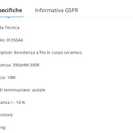
pecifiche
Informativa GSPR
da Tecnica
olo: 0135044
iption: Resistenza a filo in corpo ceramico
stenza: 390oHM 390R
nza: 10W
di terminazione: assiale
ranza /-: 10 %
nitore:
ing: