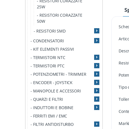
- RESISTORI CORAZZATE
25W
S
- RESISTORI CORAZZATE
50W
Sche
- RESISTORI SMD
Artic
- CONDENSATORI
- KIT ELEMENTI PASSIVI
Descr
- TERMISTORI NTC
Resi
- TERMISTORI PTC
- POTENZIOMETRI - TRIMMER
Pote
- ENCODER - JOYSTICK
Tipo 
- MANOPOLE E ACCESSORI
- QUARZI E FILTRI
Tolle
- INDUTTORI E BOBINE
Conte
- FERRITI EMI / EMC
Mark
- FILTRI ANTIDISTURBO